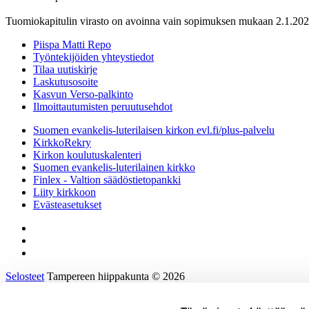
Tuomiokapitulin virasto on avoinna vain sopimuksen mukaan 2.1.202
Piispa Matti Repo
Työntekijöiden yhteystiedot
Tilaa uutiskirje
Laskutusosoite
Kasvun Verso-palkinto
Ilmoittautumisten peruutusehdot
Suomen evankelis-luterilaisen kirkon evl.fi/plus-palvelu
KirkkoRekry
Kirkon koulutuskalenteri
Suomen evankelis-luterilainen kirkko
Finlex - Valtion säädöstietopankki
Liity kirkkoon
Evästeasetukset
Selosteet
Tampereen hiippakunta © 2026