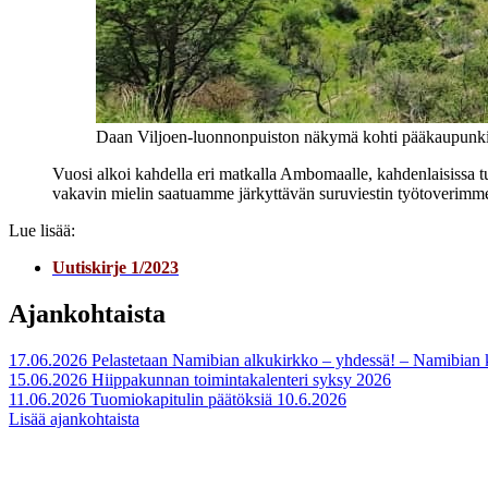
Daan Viljoen-luonnonpuiston näkymä kohti pääkaupunki
Vuosi alkoi kahdella eri matkalla Ambomaalle, kahdenlaisissa 
vakavin mielin saatuamme järkyttävän suruviestin työtoverimm
Lue lisää:
Uutiskirje 1/2023
Ajankohtaista
17.06.2026
Pelastetaan Namibian alkukirkko – yhdessä! – Namibian
15.06.2026
Hiippakunnan toimintakalenteri syksy 2026
11.06.2026
Tuomiokapitulin päätöksiä 10.6.2026
Lisää ajankohtaista