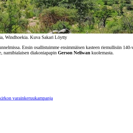
a, Windhoekia. Kuva Sakari Löytty
tunnelmissa. Ensin osallistuimme ensimmäisen kasteen riemullisiin 140
e, namibialaisen diakoniapapin
Gerson Neliwan
kuolemasta.
 kirkon varainkeruukampanja