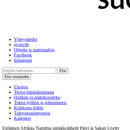
Yhteystiedot
sv/en/de
Ohjeita ja materiaaleja
Facebook
Instagram
Etsi
Etsi sivustolta
Etusivu
Tietoa hiippakunnasta
Hallinto ja päätöksenteko
Tukea työhön ja johtamiseen
Kirkkoon töihin
Tulevaisuusprosessi
Kalenteri
Eteläinen Afrikka
Namibia
nimikkolähetit
Päivi ja Sakari Löytty