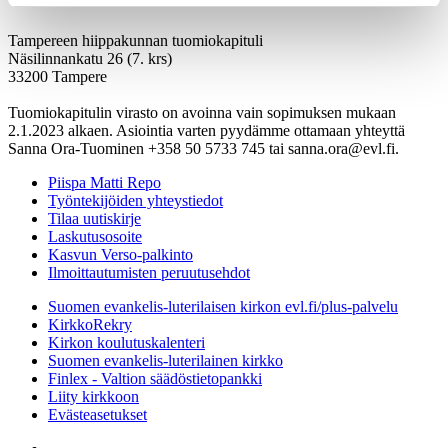
Tampereen hiippakunnan tuomiokapituli
Näsilinnankatu 26 (7. krs)
33200 Tampere
Tuomiokapitulin virasto on avoinna vain sopimuksen mukaan
2.1.2023 alkaen. Asiointia varten pyydämme ottamaan yhteyttä
Sanna Ora-Tuominen +358 50 5733 745 tai sanna.ora@evl.fi.
Piispa Matti Repo
Työntekijöiden yhteystiedot
Tilaa uutiskirje
Laskutusosoite
Kasvun Verso-palkinto
Ilmoittautumisten peruutusehdot
Suomen evankelis-luterilaisen kirkon evl.fi/plus-palvelu
KirkkoRekry
Kirkon koulutuskalenteri
Suomen evankelis-luterilainen kirkko
Finlex - Valtion säädöstietopankki
Liity kirkkoon
Evästeasetukset