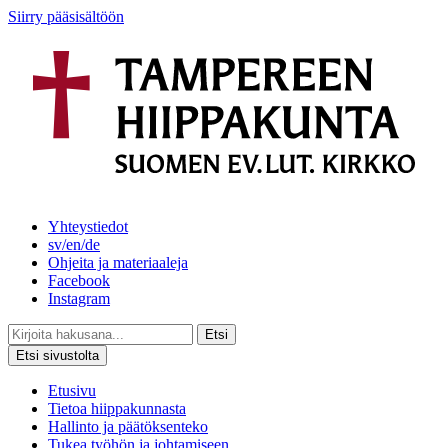
Siirry pääsisältöön
Yhteystiedot
sv/en/de
Ohjeita ja materiaaleja
Facebook
Instagram
Etsi
Etsi sivustolta
Etusivu
Tietoa hiippakunnasta
Hallinto ja päätöksenteko
Tukea työhön ja johtamiseen