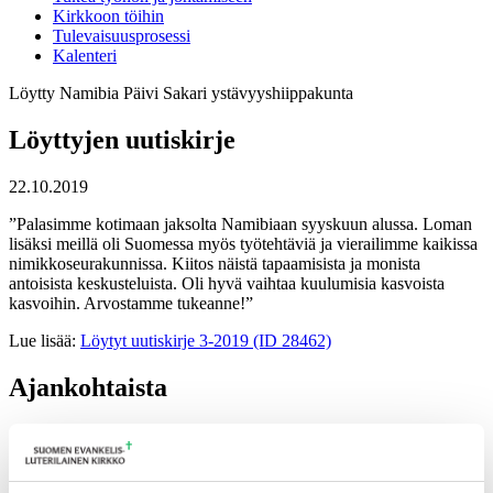
Kirkkoon töihin
Tulevaisuusprosessi
Kalenteri
Löytty
Namibia
Päivi
Sakari
ystävyyshiippakunta
Löyttyjen uutiskirje
22.10.2019
”Palasimme kotimaan jaksolta Namibiaan syyskuun alussa. Loman
lisäksi meillä oli Suomessa myös työtehtäviä ja vierailimme kaikissa
nimikkoseurakunnissa. Kiitos näistä tapaamisista ja monista
antoisista keskusteluista. Oli hyvä vaihtaa kuulumisia kasvoista
kasvoihin. Arvostamme tukeanne!”
Lue lisää:
Löytyt uutiskirje 3-2019 (ID 28462)
Ajankohtaista
17.06.2026
Pelastetaan Namibian alkukirkko – yhdessä! –
Namibian kirkon varainkeruukampanja
15.06.2026
Hiippakunnan toimintakalenteri syksy 2026