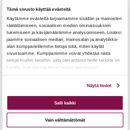
11.06.2026
Tuomiokapitulin päätöksiä 10.6.2026
Lisää ajankohtaista
Tämä sivusto käyttää evästeitä
Käytämme evästeitä tarjoamamme sisällön ja mainosten
räätälöimiseen, sosiaalisen median ominaisuuksien
tukemiseen ja kävijämäärämme analysoimiseen. Lisäksi
jaamme sosiaalisen median, mainosalan ja analytiikka-
alan kumppaneillemme tietoja siitä, miten käytät
sivustoamme. Kumppanimme voivat yhdistää näitä
tietoja muihin tietoihin, joita olet antanut heille tai joita on
kerätty, kun olet käyttänyt heidän palvelujaan.
Voit muuttaa evästeasetuksiesi hyväksyntää sivuston
Näytä tiedot
alalaidassa olevasta
Evästeasetukset
linkistä.
Salli kaikki
Vain välttämättömät