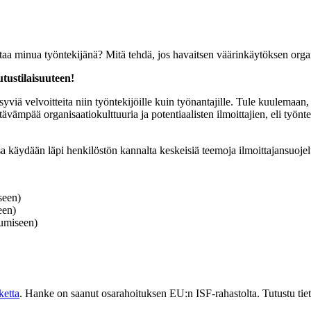
ttaa minua työntekijänä? Mitä tehdä, jos havaitsen väärinkäytöksen orga
utustilaisuuteen!
iä velvoitteita niin työntekijöille kuin työnantajille. Tule kuulemaan, m
estävämpää organisaatiokulttuuria ja potentiaalisten ilmoittajien, eli työn
sa käydään läpi henkilöstön kannalta keskeisiä teemoja ilmoittajansuojelu
seen)
een)
tumiseen)
ketta
. Hanke on saanut osarahoituksen EU:n ISF-rahastolta. Tutustu tie