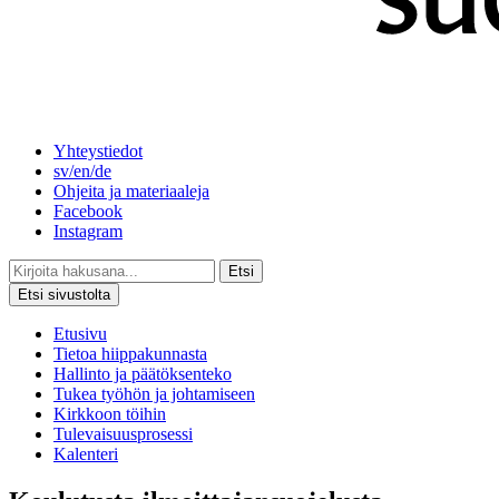
Yhteystiedot
sv/en/de
Ohjeita ja materiaaleja
Facebook
Instagram
Etsi
Etsi sivustolta
Etusivu
Tietoa hiippakunnasta
Hallinto ja päätöksenteko
Tukea työhön ja johtamiseen
Kirkkoon töihin
Tulevaisuusprosessi
Kalenteri