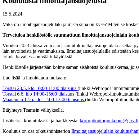
Koulutusta ilmoittajansuojelusta
15.5.2024
Mikä on ilmoittajansuojelulaki ja mistä siinä on kyse? Miten se koske
Tervetuloa henkilöstölle suunnattuun ilmoittajansuojelulain koul
Vuoden 2023 alussa voimaan astunut ilmoittajansuojelulaki asettaa pysyv
lain tavoitteista ja vaatimuksista. Ilmoittajansuojelulailla edistetään k
toimia havaitessaan väärinkäytöksiä.
Henkilöstölle järjestetään kolme saman sisältöistä koulutuskertaa, jois
Lue lisää ja ilmoittaudu mukaan:
Torstai 23.5. klo 10:00-11:00 tilaisuus
(linkki Webropol-ilmoittautumi
Torstai 6.6. klo 14:00-15:00 tilaisuus
(linkki Webropol-ilmoittautumis
Maanantai 17.6. klo 12:00-13:00 tilaisuus
(linkki Webropol-ilmoittau
Etäyhteys Teamsin välityksellä.
Lisätietoja koulutuksista ja hankkeesta:
korruptiontorjunta.om@gov.fi
Koulutus on osa oikeusministeriön
Ilmoittajansuojelulain koulutushan