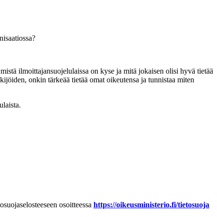
nisaatiossa?
istä ilmoittajansuojelulaissa on kyse ja mitä jokaisen olisi hyvä tietää
tekijöiden, onkin tärkeää tietää omat oikeutensa ja tunnistaa miten
laista.
tosuojaselosteeseen osoitteessa
https://
oikeusministerio.fi/tietosuoja