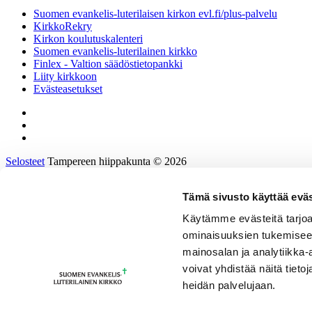
Suomen evankelis-luterilaisen kirkon evl.fi/plus-palvelu
KirkkoRekry
Kirkon koulutuskalenteri
Suomen evankelis-luterilainen kirkko
Finlex - Valtion säädöstietopankki
Liity kirkkoon
Evästeasetukset
Selosteet
Tampereen hiippakunta © 2026
Tämä sivusto käyttää eväs
Etusivu
Tietoa hiippakunnasta
Käytämme evästeitä tarjoa
Hallinto ja päätöksenteko
ominaisuuksien tukemisee
Tukea työhön ja johtamiseen
Kirkkoon töihin
mainosalan ja analytiikka
Tulevaisuusprosessi
voivat yhdistää näitä tietoja
Kalenteri
heidän palvelujaan.
Yhteystiedot
sv/en/de