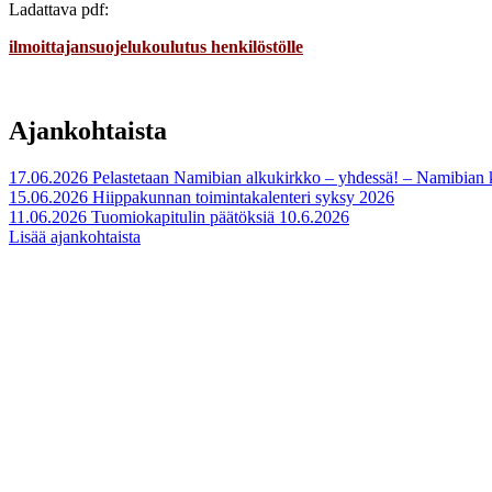
Ladattava pdf:
ilmoittajansuojelukoulutus henkilöstölle
Ajankohtaista
17.06.2026
Pelastetaan Namibian alkukirkko – yhdessä! – Namibian
15.06.2026
Hiippakunnan toimintakalenteri syksy 2026
11.06.2026
Tuomiokapitulin päätöksiä 10.6.2026
Lisää ajankohtaista