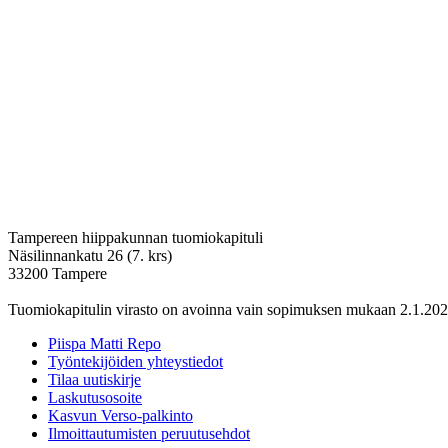
Tampereen hiippakunnan tuomiokapituli
Näsilinnankatu 26 (7. krs)
33200 Tampere
Tuomiokapitulin virasto on avoinna vain sopimuksen mukaan 2.1.202
Piispa Matti Repo
Työntekijöiden yhteystiedot
Tilaa uutiskirje
Laskutusosoite
Kasvun Verso-palkinto
Ilmoittautumisten peruutusehdot