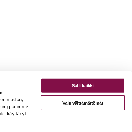
Salli kaikki
an
sen median,
Vain välttämättömät
. Kumppanimme
olet käyttänyt