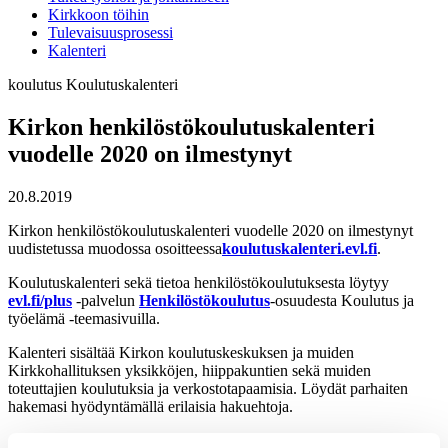
Kirkkoon töihin
Tulevaisuusprosessi
Kalenteri
koulutus
Koulutuskalenteri
Kirkon henkilöstökoulutuskalenteri
vuodelle 2020 on ilmestynyt
20.8.2019
Kirkon henkilöstökoulutuskalenteri vuodelle 2020 on ilmestynyt
uudistetussa muodossa osoitteessa
koulutuskalenteri.evl.fi
.
Koulutuskalenteri sekä tietoa henkilöstökoulutuksesta löytyy
evl.fi/plus
-palvelun
Henkilöstökoulutus
-osuudesta Koulutus ja
työelämä -teemasivuilla.
Kalenteri sisältää Kirkon koulutuskeskuksen ja muiden
Kirkkohallituksen yksikköjen, hiippakuntien sekä muiden
toteuttajien koulutuksia ja verkostotapaamisia. Löydät parhaiten
hakemasi hyödyntämällä erilaisia hakuehtoja.