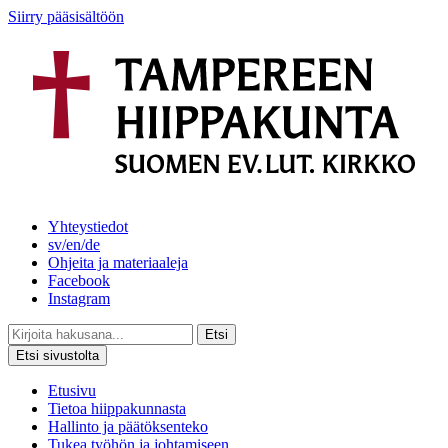
Siirry pääsisältöön
Yhteystiedot
sv/en/de
Ohjeita ja materiaaleja
Facebook
Instagram
Etsi
Etsi sivustolta
Etusivu
Tietoa hiippakunnasta
Hallinto ja päätöksenteko
Tukea työhön ja johtamiseen