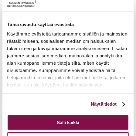
Ajankohtaista
17.06.2026
Pelastetaan Namibian alkukirkko – yhdessä! –
Namibian kirkon varainkeruukampanja
15.06.2026
Hiippakunnan toimintakalenteri syksy 2026
Tämä sivusto käyttää evästeitä
11.06.2026
Tuomiokapitulin päätöksiä 10.6.2026
Käytämme evästeitä tarjoamamme sisällön ja mainosten
Lisää ajankohtaista
räätälöimiseen, sosiaalisen median ominaisuuksien
tukemiseen ja kävijämäärämme analysoimiseen. Lisäksi
jaamme sosiaalisen median, mainosalan ja analytiikka-
alan kumppaneillemme tietoja siitä, miten käytät
sivustoamme. Kumppanimme voivat yhdistää näitä
tietoja muihin tietoihin, joita olet antanut heille tai joita on
kerätty, kun olet käyttänyt heidän palvelujaan.
Voit muuttaa evästeasetuksiesi hyväksyntää sivuston
Näytä tiedot
alalaidassa olevasta
Evästeasetukset
linkistä.
Salli kaikki