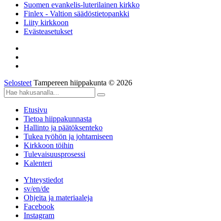
Suomen evankelis-luterilainen kirkko
Finlex - Valtion säädöstietopankki
Liity kirkkoon
Evästeasetukset
Selosteet
Tampereen hiippakunta © 2026
Etusivu
Tietoa hiippakunnasta
Hallinto ja päätöksenteko
Tukea työhön ja johtamiseen
Kirkkoon töihin
Tulevaisuusprosessi
Kalenteri
Yhteystiedot
sv/en/de
Ohjeita ja materiaaleja
Facebook
Instagram