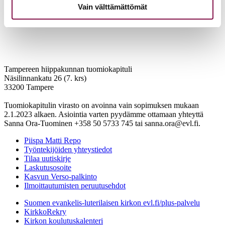
Vain välttämättömät
Tampereen hiippakunnan tuomiokapituli
Näsilinnankatu 26 (7. krs)
33200 Tampere
Tuomiokapitulin virasto on avoinna vain sopimuksen mukaan
2.1.2023 alkaen. Asiointia varten pyydämme ottamaan yhteyttä
Sanna Ora-Tuominen +358 50 5733 745 tai sanna.ora@evl.fi.
Piispa Matti Repo
Työntekijöiden yhteystiedot
Tilaa uutiskirje
Laskutusosoite
Kasvun Verso-palkinto
Ilmoittautumisten peruutusehdot
Suomen evankelis-luterilaisen kirkon evl.fi/plus-palvelu
KirkkoRekry
Kirkon koulutuskalenteri