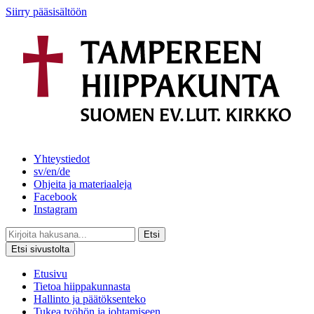
Siirry pääsisältöön
Yhteystiedot
sv/en/de
Ohjeita ja materiaaleja
Facebook
Instagram
Etsi
Etsi sivustolta
Etusivu
Tietoa hiippakunnasta
Hallinto ja päätöksenteko
Tukea työhön ja johtamiseen