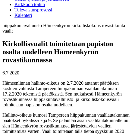
Kirkkoon töihin
Tulevaisuusprosessi
Kalenteri
hiippakuntavaltuusto
Hämeenkyrön
kirkolliskokous
rovastikunta
vaalit
Kirkollisvaalit toimitetaan papiston
osalta uudelleen Hämeenkyrön
rovastikunnassa
6.7.2020
Hämeenlinnan hallinto-oikeus on 2.7.2020 antanut päätöksen
koskien valitusta Tampereen hiippakunnan vaalilautakunnan
17.2.2020 tekemistä päätöksistä. Sen mukaisesti Hämeenkyrön
rovastikunnassa hiippakuntavaltuusto- ja kirkolliskokousvaali
toimitetaan papiston osalta uudelleen.
Hallinto-oikeus kumosi Tampereen hiippakunnan vaalilautakunnan
päätökset pykälissä 7 ja 9. Se palauttaa asian vaalilautakunnalle uu­
sien Hämeenkyrön rovastikunnassa järjestettävien vaalien
toimittamista varten. Vaali toimitetaan tällä tietoa syyskuun 2020