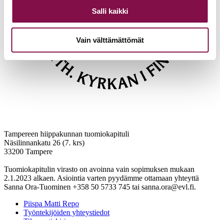
Salli kaikki
Vain välttämättömät
Tampereen hiippakunnan tuomiokapituli
Näsilinnankatu 26 (7. krs)
33200 Tampere
Tuomiokapitulin virasto on avoinna vain sopimuksen mukaan
2.1.2023 alkaen. Asiointia varten pyydämme ottamaan yhteyttä
Sanna Ora-Tuominen +358 50 5733 745 tai sanna.ora@evl.fi.
Piispa Matti Repo
Työntekijöiden yhteystiedot