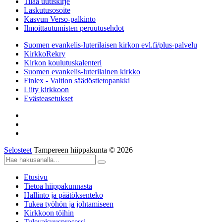
Tilaa uutiskirje
Laskutusosoite
Kasvun Verso-palkinto
Ilmoittautumisten peruutusehdot
Suomen evankelis-luterilaisen kirkon evl.fi/plus-palvelu
KirkkoRekry
Kirkon koulutuskalenteri
Suomen evankelis-luterilainen kirkko
Finlex - Valtion säädöstietopankki
Liity kirkkoon
Evästeasetukset
Selosteet
Tampereen hiippakunta © 2026
Etusivu
Tietoa hiippakunnasta
Hallinto ja päätöksenteko
Tukea työhön ja johtamiseen
Kirkkoon töihin
Tulevaisuusprosessi