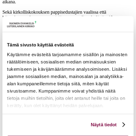
aikana.
Sekä kirkolliskokouksen pappisedustajien vaalissa että
hiippakuntavaltuuston pappisjäsenten vaalissa hylättiin 46
Hämeenkyrön rovastikunnan ääntä. Äänestyslippujen hylkäämisen
perusteena oli se, että liput olivat leimaamattomia.
Ajankohtaista
Tämä sivusto käyttää evästeitä
17.06.2026
Pelastetaan Namibian alkukirkko – yhdessä! –
Käytämme evästeitä tarjoamamme sisällön ja mainosten
Namibian kirkon varainkeruukampanja
räätälöimiseen, sosiaalisen median ominaisuuksien
15.06.2026
Hiippakunnan toimintakalenteri syksy 2026
tukemiseen ja kävijämäärämme analysoimiseen. Lisäksi
11.06.2026
Tuomiokapitulin päätöksiä 10.6.2026
Lisää ajankohtaista
jaamme sosiaalisen median, mainosalan ja analytiikka-
alan kumppaneillemme tietoja siitä, miten käytät
sivustoamme. Kumppanimme voivat yhdistää näitä
tietoja muihin tietoihin, joita olet antanut heille tai joita on
kerätty, kun olet käyttänyt heidän palvelujaan.
Voit muuttaa evästeasetuksiesi hyväksyntää sivuston
Näytä tiedot
alalaidassa olevasta
Evästeasetukset
linkistä.