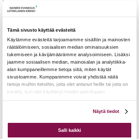
37 UUSMIES Hannu, pastori, everstiluutnantti evp
Hiippakuntavaltuustovaali/Maallikot
Tämä sivusto käyttää evästeitä
I Tampereen hiippakunnan
Käytämme evästeitä tarjoamamme sisällön ja mainosten
kirkkodemarit
räätälöimiseen, sosiaalisen median ominaisuuksien
tukemiseen ja kävijämäärämme analysoimiseen. Lisäksi
2 LINTULA Saila, vastaava ohjaaja (diakonissa)
jaamme sosiaalisen median, mainosalan ja analytiikka-
alan kumppaneillemme tietoja siitä, miten käytät
3 PÄIVÄNEN Maria, palvelulinjapäällikkö
sivustoamme. Kumppanimme voivat yhdistää näitä
4 RUOKONEN Tuula, vapaaehtoistyöntekijä
tietoja muihin tietoihin, joita olet antanut heille tai joita on
kerätty, kun olet käyttänyt heidän palvelujaan.
5 SULANNE Terttu, esimies
I
I Tampereen hiippakunnan yhdistynyt
Voit muuttaa evästeasetuksiesi hyväksyntää sivuston
Näytä tiedot
seurakuntaväki
alalaidassa olevasta
Evästeasetukset
linkistä.
6 ALAJOKI Asko, insinööri, konsultti
Salli kaikki
7 ESKELINEN Tiina, TM, uskonnon lehtori