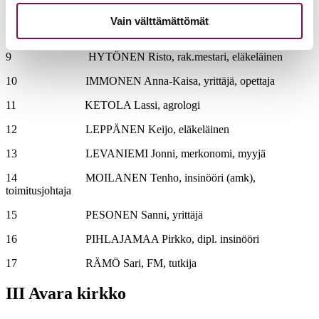
(eläkk.)
Vain välttämättömät
8 HIETA Mikko, FM, viestintäpäällikkö
9 HYTÖNEN Risto, rak.mestari, eläkeläinen
10 IMMONEN Anna-Kaisa, yrittäjä, opettaja
11 KETOLA Lassi, agrologi
12 LEPPÄNEN Keijo, eläkeläinen
13 LEVANIEMI Jonni, merkonomi, myyjä
14 MOILANEN Tenho, insinööri (amk),
toimitusjohtaja
15 PESONEN Sanni, yrittäjä
16 PIHLAJAMAA Pirkko, dipl. insinööri
17 RÄMÖ Sari, FM, tutkija
III Avara kirkko