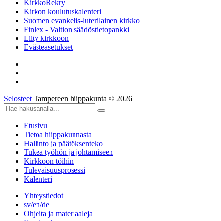
KirkkoRekry
Kirkon koulutuskalenteri
Suomen evankelis-luterilainen kirkko
Finlex - Valtion säädöstietopankki
Liity kirkkoon
Evästeasetukset
Selosteet
Tampereen hiippakunta © 2026
Etusivu
Tietoa hiippakunnasta
Hallinto ja päätöksenteko
Tukea työhön ja johtamiseen
Kirkkoon töihin
Tulevaisuusprosessi
Kalenteri
Yhteystiedot
sv/en/de
Ohjeita ja materiaaleja