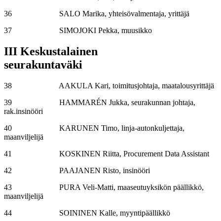
36 SALO Marika, yhteisövalmentaja, yrittäjä
37 SIMOJOKI Pekka, muusikko
III Keskustalainen
seurakuntaväki
38 AAKULA Kari, toimitusjohtaja, maatalousyrittäjä
39 HAMMARÉN Jukka, seurakunnan johtaja,
rak.insinööri
40 KARUNEN Timo, linja-autonkuljettaja,
maanviljelijä
41 KOSKINEN Riitta, Procurement Data Assistant
42 PAAJANEN Risto, insinööri
43 PURA Veli-Matti, maaseutuyksikön päällikkö,
maanviljelijä
44 SOININEN Kalle, myyntipäällikkö