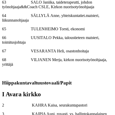
63 SALO Janiika, taideterapeutti, johdon
työnohjaaja&&Coach CSLE, Kirkon nuorisotyönohjaaja
64 SÄLLYLÄ Anne, yhteiskuntatiet.maisteri,
liikunnanohjaaja
65 TULENHEIMO Torsti, ekonomi
66 UUSITALO Pekka, taloustieteen maisteri,
toimitusjohtaja
67 VESARANTA Heli, osastonhoitaja
68 VILJANEN Merja, kirkon nuorisotyönohjaaja,
yrittäjä
Hiippakuntavaltuustovaali/Papit
I Avara kirkko
2 KAHRA Kaisa, seurakuntapastori
3 KAIPIA Auni, rovasti, vs. hallintokappalainen