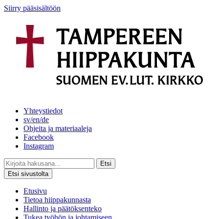
Siirry pääsisältöön
Yhteystiedot
sv/en/de
Ohjeita ja materiaaleja
Facebook
Instagram
Etsi
Etsi sivustolta
Etusivu
Tietoa hiippakunnasta
Hallinto ja päätöksenteko
Tukea työhön ja johtamiseen