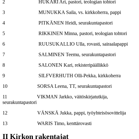
2 HUKARI Ari, pastori, teologian tohtori
3 MUNUKKA Saila, vs. kirkkoherra, pappi
4 PITKÄNEN Heidi, seurakuntapastori
5 RIKKINEN Minna, pastori, teologian tohtori
6 RUUSUKALLIO Ulla, rovasti, sairaalapappi
7 SALMINEN Teemu, seurakuntapastori
8 SALONEN Kari, rekisteripäällikkö
9 SILFVERHUTH Olli-Pekka, kirkkoherra
10 SORSA Leena, TT, seurakuntapastori
11 VIKMAN Jarkko, väitöskirjatutkija,
seurakuntapastori
12 VÄNSKÄ Jukka, pappi, työyhteisösovittelija
13 WARIS Timo, kenttärovasti
II Kirkon rakentajat