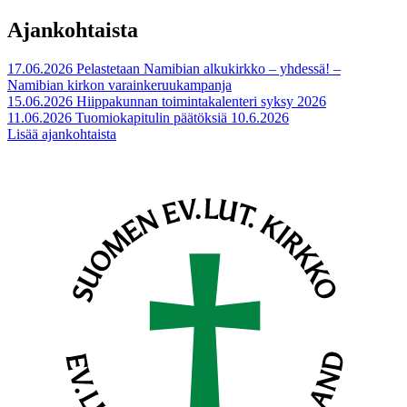
Ajankohtaista
17.06.2026
Pelastetaan Namibian alkukirkko – yhdessä! –
Namibian kirkon varainkeruukampanja
15.06.2026
Hiippakunnan toimintakalenteri syksy 2026
11.06.2026
Tuomiokapitulin päätöksiä 10.6.2026
Lisää ajankohtaista