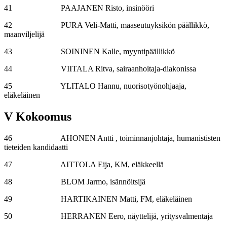
41 PAAJANEN Risto, insinööri
42 PURA Veli-Matti, maaseutuyksikön päällikkö,
maanviljelijä
43 SOININEN Kalle, myyntipäällikkö
44 VIITALA Ritva, sairaanhoitaja-diakonissa
45 YLITALO Hannu, nuorisotyönohjaaja,
eläkeläinen
V Kokoomus
46 AHONEN Antti , toiminnanjohtaja, humanististen
tieteiden kandidaatti
47 AITTOLA Eija, KM, eläkkeellä
48 BLOM Jarmo, isännöitsijä
49 HARTIKAINEN Matti, FM, eläkeläinen
50 HERRANEN Eero, näyttelijä, yritysvalmentaja