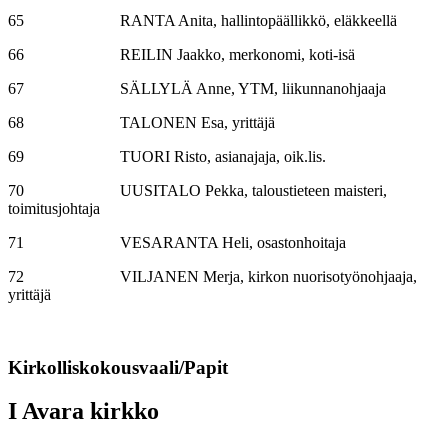
65 RANTA Anita, hallintopäällikkö, eläkkeellä
66 REILIN Jaakko, merkonomi, koti-isä
67 SÄLLYLÄ Anne, YTM, liikunnanohjaaja
68 TALONEN Esa, yrittäjä
69 TUORI Risto, asianajaja, oik.lis.
70 UUSITALO Pekka, taloustieteen maisteri,
toimitusjohtaja
71 VESARANTA Heli, osastonhoitaja
72 VILJANEN Merja, kirkon nuorisotyönohjaaja,
yrittäjä
Kirkolliskokousvaali/Papit
I Avara kirkko