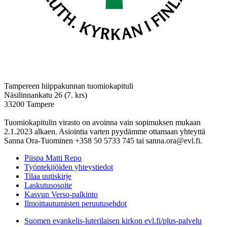
Tampereen hiippakunnan tuomiokapituli
Näsilinnankatu 26 (7. krs)
33200 Tampere
Tuomiokapitulin virasto on avoinna vain sopimuksen mukaan
2.1.2023 alkaen. Asiointia varten pyydämme ottamaan yhteyttä
Sanna Ora-Tuominen +358 50 5733 745 tai sanna.ora@evl.fi.
Piispa Matti Repo
Työntekijöiden yhteystiedot
Tilaa uutiskirje
Laskutusosoite
Kasvun Verso-palkinto
Ilmoittautumisten peruutusehdot
Suomen evankelis-luterilaisen kirkon evl.fi/plus-palvelu