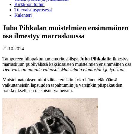
Kirkkoon töihin
Tulevaisuusprosessi
Kalenteri
Juha Pihkalan muistelmien ensimmäinen
osa ilmestyy marraskuussa
21.10.2024
Tampereen hiippakunnan emerituspiispa
Juha Pihkalalta
ilmestyy
marraskuun puolivälissä kaksiosaisten muistelmien ensimmäinen osa
Tien vaikean minulle valmistit. Muistelmia elämästäni ja työstäni
.
Muistelmateoksen nimi viittaa eräisiin koko hänen elämäänsä
vaikuttaneisiin lapsuuden tapahtumiin ja varsinkin piispakauden
poikkeuksellisen raskaisiin vaiheisiin.