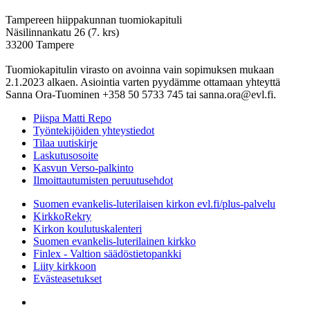
Tampereen hiippakunnan tuomiokapituli
Näsilinnankatu 26 (7. krs)
33200 Tampere
Tuomiokapitulin virasto on avoinna vain sopimuksen mukaan
2.1.2023 alkaen. Asiointia varten pyydämme ottamaan yhteyttä
Sanna Ora-Tuominen +358 50 5733 745 tai sanna.ora@evl.fi.
Piispa Matti Repo
Työntekijöiden yhteystiedot
Tilaa uutiskirje
Laskutusosoite
Kasvun Verso-palkinto
Ilmoittautumisten peruutusehdot
Suomen evankelis-luterilaisen kirkon evl.fi/plus-palvelu
KirkkoRekry
Kirkon koulutuskalenteri
Suomen evankelis-luterilainen kirkko
Finlex - Valtion säädöstietopankki
Liity kirkkoon
Evästeasetukset