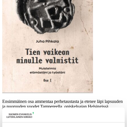
Ensimmäinen osa ammentaa perhetaustasta ja etenee läpi lapsuuden
ja nuoruuden vuodet Tampereella, opiskeluajan Helsingissä,
pappeuden ensi vuodet Riihimäellä ja Lopella, sitten Tampereen
hiippakunnan pääsihteerinä ja lopulta vuosiin Kirkon
koulutuskeskuksen johtajana.