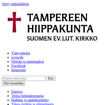
Siirry pääsisältöön
Yhteystiedot
sv/en/de
Ohjeita ja materiaaleja
Facebook
Instagram
Etsi
Etsi sivustolta
Etusivu
Tietoa hiippakunnasta
Hallinto ja päätöksenteko
Tukea työhön ja johtamiseen