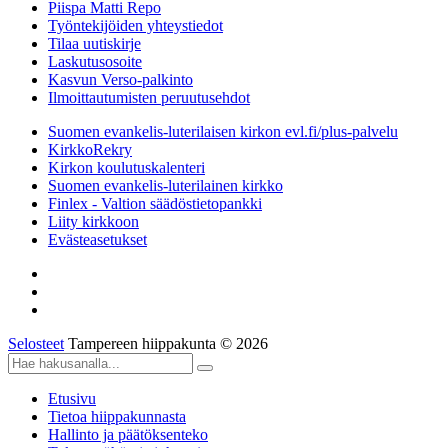
Piispa Matti Repo
Työntekijöiden yhteystiedot
Tilaa uutiskirje
Laskutusosoite
Kasvun Verso-palkinto
Ilmoittautumisten peruutusehdot
Suomen evankelis-luterilaisen kirkon evl.fi/plus-palvelu
KirkkoRekry
Kirkon koulutuskalenteri
Suomen evankelis-luterilainen kirkko
Finlex - Valtion säädöstietopankki
Liity kirkkoon
Evästeasetukset
Selosteet
Tampereen hiippakunta © 2026
Etusivu
Tietoa hiippakunnasta
Hallinto ja päätöksenteko