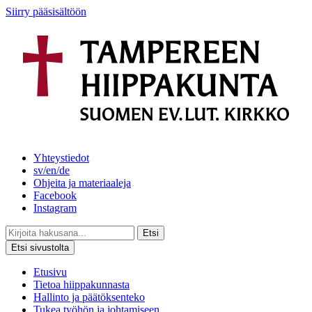
Siirry pääsisältöön
Yhteystiedot
sv/en/de
Ohjeita ja materiaaleja
Facebook
Instagram
Etsi
Etsi sivustolta
Etusivu
Tietoa hiippakunnasta
Hallinto ja päätöksenteko
Tukea työhön ja johtamiseen