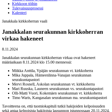
Kirkkoon töihin
Tulevaisuusprosessi
Kalenteri
Janakkala
kirkkoherran vaali
Janakkalan seurakunnan kirkkoherran
virkaa hakeneet
8.11.2024
Janakkalan seurakunnan kirkkoherran virkaa ovat hakeneet
määräaikaan 8.11.2024 klo 15.00 mennessä:
Miikka Anttila, Ypäjän seurakunnan vt. kirkkoherra
Mika Juppala, Hämeenlinna-Vanajan seurakunnan
seurakuntapastori
Mervi Rosnell, Askolan seurakunnan vt. kirkkoherra
Mari Ruuska, Launeen seurakunnan vs. seurakuntapastori
Olli-Matti Vuori, Kokemäen seurakunnan vt. kirkkoherra
Timo Waris, Kangasalan seurakunnan ma. seurakuntapastori
Tavoitteena on, että tuomiokapituli tutkii hakijoiden kelpoisuuden
sekä antaa kelpoisista hakijoista lausunnon istunnossaan 20.11.2024.