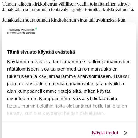
Tämän jälkeen kirkkoherran välillisen vaalin toimittaminen siirtyy
Janakkalan seurakunnan tehtäväksi, jonka toimittaa kirkkovaltuusto.
Janakkalan seurakunnan kirkkoherran virka tuli avoimeksi, kun
rovasti Pekka Riikonen irtisanoutui virasta 1.6.2025 lukien.
Lisätietoja antaa notaari Hannu Laukkonen,
hannu.laukkonen[a]evl.fi
Tämä sivusto käyttää evästeitä
Ajankohtaista
Käytämme evästeitä tarjoamamme sisällön ja mainosten
17.06.2026
Pelastetaan Namibian alkukirkko – yhdessä! –
räätälöimiseen, sosiaalisen median ominaisuuksien
Namibian kirkon varainkeruukampanja
tukemiseen ja kävijämäärämme analysoimiseen. Lisäksi
15.06.2026
Hiippakunnan toimintakalenteri syksy 2026
jaamme sosiaalisen median, mainosalan ja analytiikka-
11.06.2026
Tuomiokapitulin päätöksiä 10.6.2026
Lisää ajankohtaista
alan kumppaneillemme tietoja siitä, miten käytät
sivustoamme. Kumppanimme voivat yhdistää näitä
tietoja muihin tietoihin, joita olet antanut heille tai joita on
kerätty, kun olet käyttänyt heidän palvelujaan.
Voit muuttaa evästeasetuksiesi hyväksyntää sivuston
Näytä tiedot
alalaidassa olevasta
Evästeasetukset
linkistä.