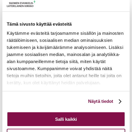
Ajankohtaista
17.06.2026
Pelastetaan Namibian alkukirkko – yhdessä! –
Namibian kirkon varainkeruukampanja
Tämä sivusto käyttää evästeitä
15.06.2026
Hiippakunnan toimintakalenteri syksy 2026
11.06.2026
Tuomiokapitulin päätöksiä 10.6.2026
Käytämme evästeitä tarjoamamme sisällön ja mainosten
Lisää ajankohtaista
räätälöimiseen, sosiaalisen median ominaisuuksien
tukemiseen ja kävijämäärämme analysoimiseen. Lisäksi
jaamme sosiaalisen median, mainosalan ja analytiikka-
alan kumppaneillemme tietoja siitä, miten käytät
sivustoamme. Kumppanimme voivat yhdistää näitä
tietoja muihin tietoihin, joita olet antanut heille tai joita on
kerätty, kun olet käyttänyt heidän palvelujaan.
Voit muuttaa evästeasetuksiesi hyväksyntää sivuston
Näytä tiedot
alalaidassa olevasta
Evästeasetukset
linkistä.
Salli kaikki