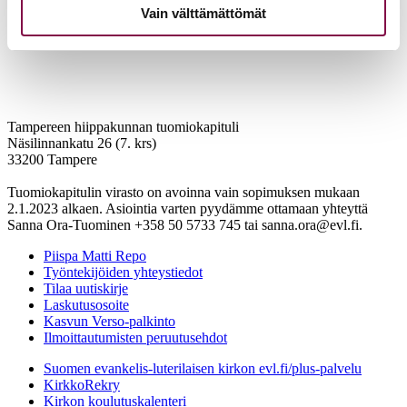
Vain välttämättömät
Tampereen hiippakunnan tuomiokapituli
Näsilinnankatu 26 (7. krs)
33200 Tampere
Tuomiokapitulin virasto on avoinna vain sopimuksen mukaan
2.1.2023 alkaen. Asiointia varten pyydämme ottamaan yhteyttä
Sanna Ora-Tuominen +358 50 5733 745 tai sanna.ora@evl.fi.
Piispa Matti Repo
Työntekijöiden yhteystiedot
Tilaa uutiskirje
Laskutusosoite
Kasvun Verso-palkinto
Ilmoittautumisten peruutusehdot
Suomen evankelis-luterilaisen kirkon evl.fi/plus-palvelu
KirkkoRekry
Kirkon koulutuskalenteri