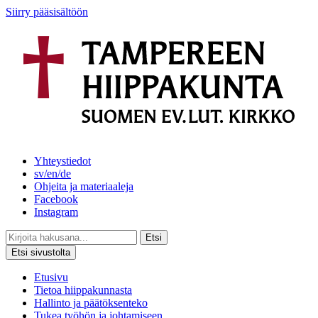
Siirry pääsisältöön
Yhteystiedot
sv/en/de
Ohjeita ja materiaaleja
Facebook
Instagram
Etsi
Etsi sivustolta
Etusivu
Tietoa hiippakunnasta
Hallinto ja päätöksenteko
Tukea työhön ja johtamiseen