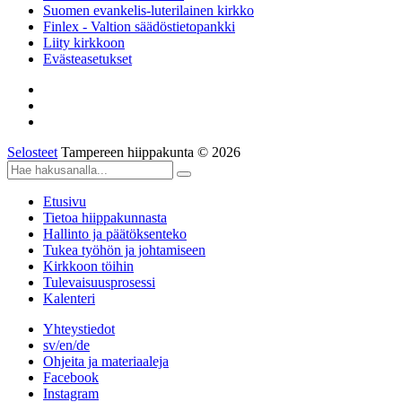
Suomen evankelis-luterilainen kirkko
Finlex - Valtion säädöstietopankki
Liity kirkkoon
Evästeasetukset
Selosteet
Tampereen hiippakunta © 2026
Etusivu
Tietoa hiippakunnasta
Hallinto ja päätöksenteko
Tukea työhön ja johtamiseen
Kirkkoon töihin
Tulevaisuusprosessi
Kalenteri
Yhteystiedot
sv/en/de
Ohjeita ja materiaaleja
Facebook
Instagram