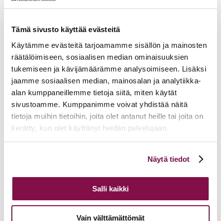
17.06.2026
Pelastetaan Namibian alkukirkko – yhdessä! –
Namibian kirkon varainkeruukampanja
15.06.2026
Hiippakunnan toimintakalenteri syksy 2026
11.06.2026
Tuomiokapitulin päätöksiä 10.6.2026
Tämä sivusto käyttää evästeitä
Lisää ajankohtaista
Käytämme evästeitä tarjoamamme sisällön ja mainosten
räätälöimiseen, sosiaalisen median ominaisuuksien
tukemiseen ja kävijämäärämme analysoimiseen. Lisäksi
jaamme sosiaalisen median, mainosalan ja analytiikka-
alan kumppaneillemme tietoja siitä, miten käytät
sivustoamme. Kumppanimme voivat yhdistää näitä
tietoja muihin tietoihin, joita olet antanut heille tai joita on
kerätty, kun olet käyttänyt heidän palvelujaan.
Voit muuttaa evästeasetuksiesi hyväksyntää sivuston
Näytä tiedot
alalaidassa olevasta
Evästeasetukset
linkistä.
Salli kaikki
Vain välttämättömät