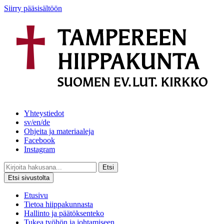
Siirry pääsisältöön
Yhteystiedot
sv/en/de
Ohjeita ja materiaaleja
Facebook
Instagram
Etsi
Etsi sivustolta
Etusivu
Tietoa hiippakunnasta
Hallinto ja päätöksenteko
Tukea työhön ja johtamiseen