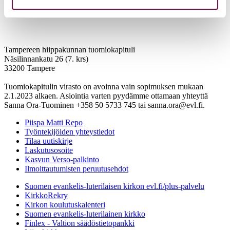
Tampereen hiippakunnan tuomiokapituli
Näsilinnankatu 26 (7. krs)
33200 Tampere
Tuomiokapitulin virasto on avoinna vain sopimuksen mukaan
2.1.2023 alkaen. Asiointia varten pyydämme ottamaan yhteyttä
Sanna Ora-Tuominen +358 50 5733 745 tai sanna.ora@evl.fi.
Piispa Matti Repo
Työntekijöiden yhteystiedot
Tilaa uutiskirje
Laskutusosoite
Kasvun Verso-palkinto
Ilmoittautumisten peruutusehdot
Suomen evankelis-luterilaisen kirkon evl.fi/plus-palvelu
KirkkoRekry
Kirkon koulutuskalenteri
Suomen evankelis-luterilainen kirkko
Finlex - Valtion säädöstietopankki