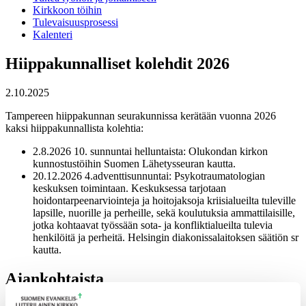
Kirkkoon töihin
Tulevaisuusprosessi
Kalenteri
Hiippakunnalliset kolehdit 2026
2.10.2025
Tampereen hiippakunnan seurakunnissa kerätään vuonna 2026
kaksi hiippakunnallista kolehtia:
2.8.2026 10. sunnuntai helluntaista: Olukondan kirkon
kunnostustöihin Suomen Lähetysseuran kautta.
20.12.2026 4.adventtisunnuntai: Psykotraumatologian
keskuksen toimintaan. Keskuksessa tarjotaan
hoidontarpeenarviointeja ja hoitojaksoja kriisialueilta tuleville
lapsille, nuorille ja perheille, sekä koulutuksia ammattilaisille,
jotka kohtaavat työssään sota- ja konfliktialueilta tulevia
henkilöitä ja perheitä. Helsingin diakonissalaitoksen säätiön sr
kautta.
Ajankohtaista