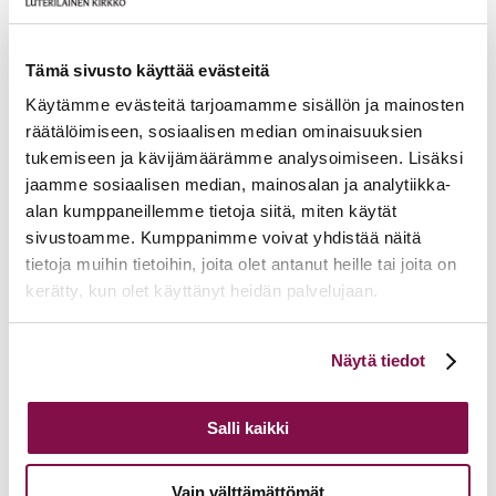
17.06.2026
Pelastetaan Namibian alkukirkko – yhdessä! –
Namibian kirkon varainkeruukampanja
15.06.2026
Hiippakunnan toimintakalenteri syksy 2026
Tämä sivusto käyttää evästeitä
11.06.2026
Tuomiokapitulin päätöksiä 10.6.2026
Lisää ajankohtaista
Käytämme evästeitä tarjoamamme sisällön ja mainosten
räätälöimiseen, sosiaalisen median ominaisuuksien
tukemiseen ja kävijämäärämme analysoimiseen. Lisäksi
jaamme sosiaalisen median, mainosalan ja analytiikka-
alan kumppaneillemme tietoja siitä, miten käytät
sivustoamme. Kumppanimme voivat yhdistää näitä
tietoja muihin tietoihin, joita olet antanut heille tai joita on
kerätty, kun olet käyttänyt heidän palvelujaan.
Voit muuttaa evästeasetuksiesi hyväksyntää sivuston
Näytä tiedot
alalaidassa olevasta
Evästeasetukset
linkistä.
Salli kaikki
Vain välttämättömät