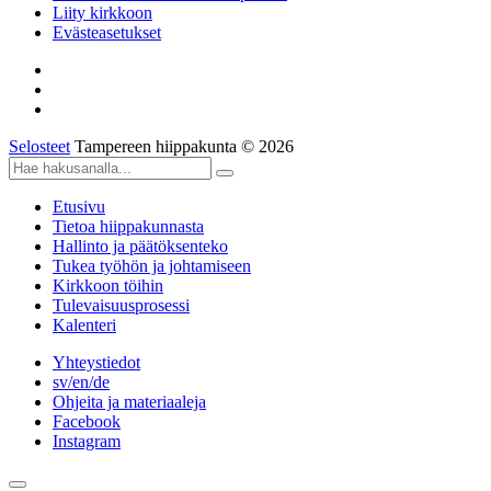
Liity kirkkoon
Evästeasetukset
Selosteet
Tampereen hiippakunta © 2026
Etusivu
Tietoa hiippakunnasta
Hallinto ja päätöksenteko
Tukea työhön ja johtamiseen
Kirkkoon töihin
Tulevaisuusprosessi
Kalenteri
Yhteystiedot
sv/en/de
Ohjeita ja materiaaleja
Facebook
Instagram