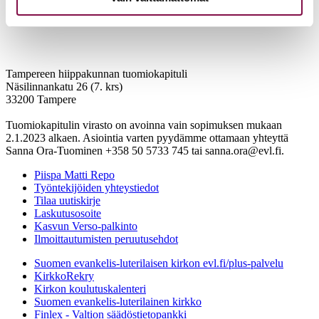
Tampereen hiippakunnan tuomiokapituli
Näsilinnankatu 26 (7. krs)
33200 Tampere
Tuomiokapitulin virasto on avoinna vain sopimuksen mukaan
2.1.2023 alkaen. Asiointia varten pyydämme ottamaan yhteyttä
Sanna Ora-Tuominen +358 50 5733 745 tai sanna.ora@evl.fi.
Piispa Matti Repo
Työntekijöiden yhteystiedot
Tilaa uutiskirje
Laskutusosoite
Kasvun Verso-palkinto
Ilmoittautumisten peruutusehdot
Suomen evankelis-luterilaisen kirkon evl.fi/plus-palvelu
KirkkoRekry
Kirkon koulutuskalenteri
Suomen evankelis-luterilainen kirkko
Finlex - Valtion säädöstietopankki