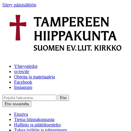
Siirry pääsisältöön
Yhteystiedot
sv/en/de
Ohjeita ja materiaaleja
Facebook
Instagram
Etsi
Etsi sivustolta
Etusivu
Tietoa hiippakunnasta
Hallinto ja päätöksenteko
Tukea työhön ja johtamiseen